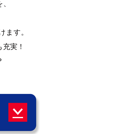
を、
けます。
も充実！
？